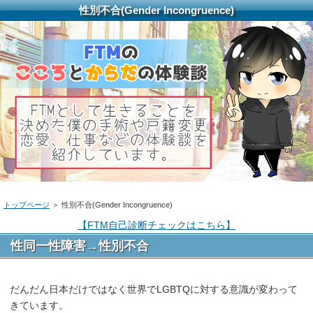
性別不合(Gender Incongruence)
トップページ
＞ 性別不合(Gender Incongruence)
【FTM自己診断チェックはこちら】
性同一性障害→性別不合
だんだん日本だけではなく世界でLGBTQに対する意識が変わって
きています。